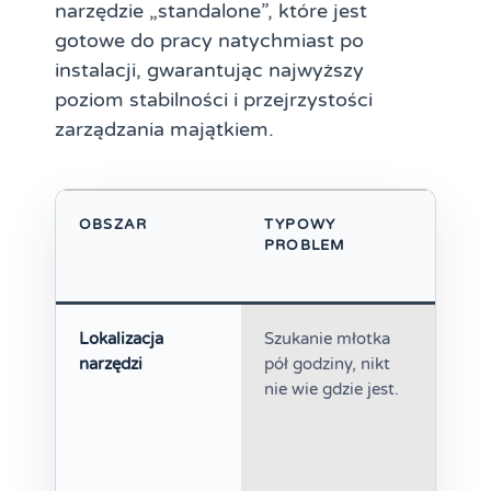
narzędzie „standalone”, które jest
gotowe do pracy natychmiast po
instalacji, gwarantując najwyższy
poziom stabilności i przejrzystości
zarządzania majątkiem.
OBSZAR
TYPOWY
SKU
PROBLEM
FI
Lokalizacja
Szukanie młotka
Str
narzędzi
pół godziny, nikt
prz
nie wie gdzie jest.
pro
fru
pra