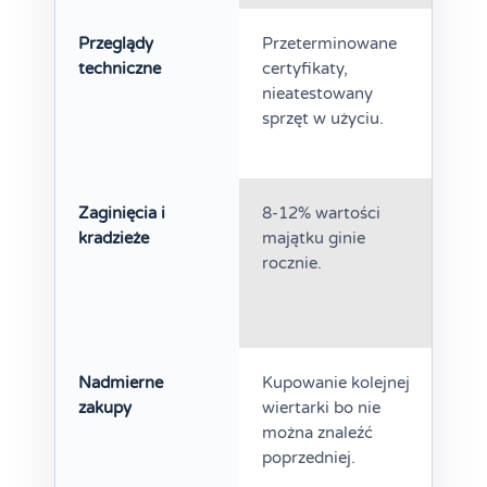
Przeglądy
Przeterminowane
Wyp
techniczne
certyfikaty,
prac
nieatestowany
odp
sprzęt w użyciu.
pra
Zaginięcia i
8-12% wartości
Dzie
kradzieże
majątku ginie
złot
rocznie.
nie
zak
Nadmierne
Kupowanie kolejnej
Zam
zakupy
wiertarki bo nie
kap
można znaleźć
zbę
poprzedniej.
wyd