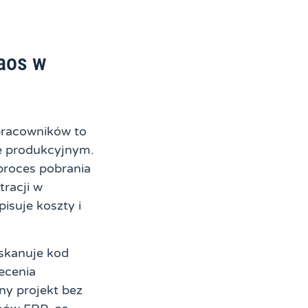
aos w
pracowników to
ie produkcyjnym.
roces pobrania
racji w
isuje koszty i
skanuje kod
lecenia
ny projekt bez