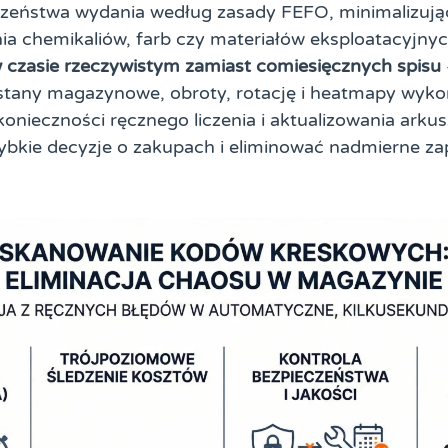
wszeństwa wydania według zasady FEFO, minimalizują
a chemikaliów, farb czy materiałów eksploatacyjny
 czasie rzeczywistym zamiast comiesięcznych spisu
stany magazynowe, obroty, rotację i heatmapy wykorz
konieczności ręcznego liczenia i aktualizowania arku
bkie decyzje o zakupach i eliminować nadmierne za