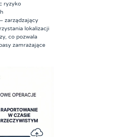
c ryzyko
ch
– zarządzający
ystania lokalizacji
szy, co pozwala
pasy zamrażające