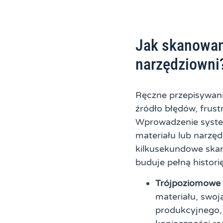
Jak skanowan
narzędziowni
Ręczne przepisywani
źródło błędów, frust
Wprowadzenie syste
materiału lub narzę
kilkusekundowe skano
buduje pełną histori
Trójpoziomowe 
materiału, swoj
produkcyjnego, 