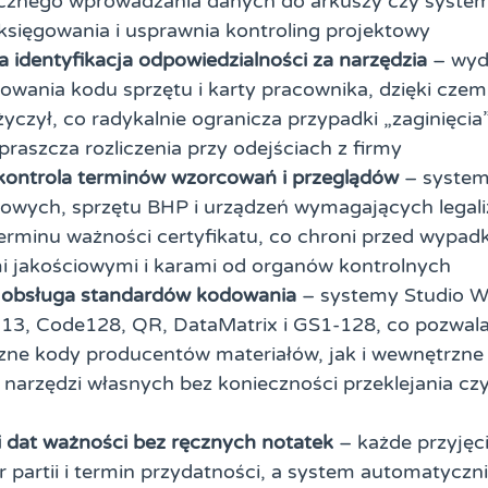
ęcznego wprowadzania danych do arkuszy czy syste
 księgowania i usprawnia kontroling projektowy
identyfikacja odpowiedzialności za narzędzia
– wyd
ania kodu sprzętu i karty pracownika, dzięki czem
życzył, co radykalnie ogranicza przypadki „zaginięci
praszcza rozliczenia przy odejściach z firmy
ontrola terminów wzorcowań i przeglądów
– system
owych, sprzętu BHP i urządzeń wymagających legali
erminu ważności certyfikatu, co chroni przed wypad
i jakościowymi i karami od organów kontrolnych
obsługa standardów kodowania
– systemy Studio W
13, Code128, QR, DataMatrix i GS1-128, co pozwal
zne kody producentów materiałów, jak i wewnętrzne 
narzędzi własnych bez konieczności przeklejania cz
 i dat ważności bez ręcznych notatek
– każde przyjęci
r partii i termin przydatności, a system automatyczn