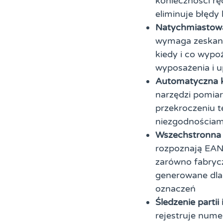
konieczności r
eliminuje błędy
Natychmiastowa 
wymaga zeskanow
kiedy i co wypo
wyposażenia i u
Automatyczna k
narzędzi pomiar
przekroczeniu t
niezgodnościam
Wszechstronna 
rozpoznają EAN
zarówno fabryc
generowane dla 
oznaczeń
Śledzenie partii
rejestruje nume