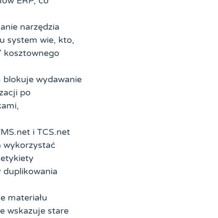
mów ERP, co
anie narzędzia
u system wie, kto,
a” kosztownego
 blokuje wydawanie
zacji po
kami,
MS.net i TCS.net
a wykorzystać
etykiety
y duplikowania
e materiału
ie wskazuje stare