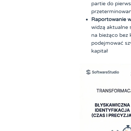
partie do pier
przeterminowani
Raportowanie w
widzą aktualne 
na bieżąco bez 
podejmować szy
kapitał