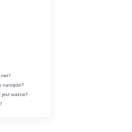
.net?
w narzędzi?
 jest ważne?
?