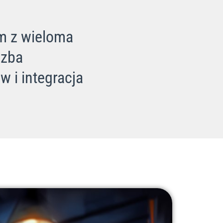
rm z wieloma
czba
w i integracja