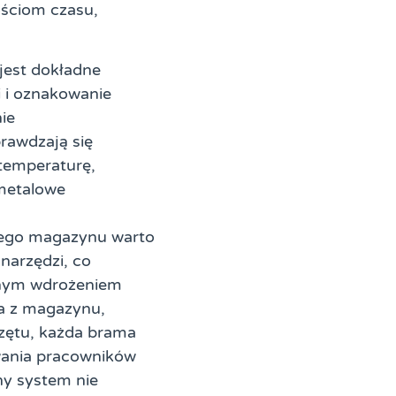
ościom czasu,
jest dokładne
i i oznakowanie
ie
awdzają się
 temperaturę,
imetalowe
ałego magazynu warto
narzędzi, co
łnym wdrożeniem
ia z magazynu,
zętu, każda brama
wania pracowników
y system nie