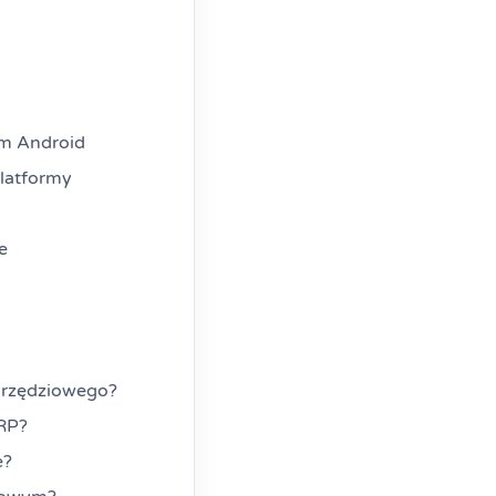
em Android
latformy
e
arzędziowego?
ERP?
e?