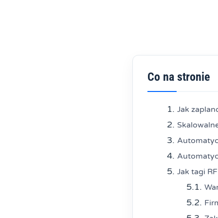
Co na stronie
Jak zapla
Skalowalne
Automatycz
Automatycz
Jak tagi R
War
Fir