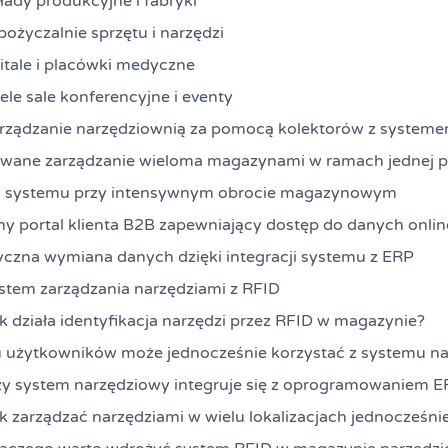
łady produkcyjne i fabryki
ożyczalnie sprzętu i narzędzi
itale i placówki medyczne
ele sale konferencyjne i eventy
rządzanie narzędziownią za pomocą kolektorów z system
owane zarządzanie wieloma magazynami w ramach jednej p
 systemu przy intensywnym obrocie magazynowym
 portal klienta B2B zapewniający dostęp do danych onlin
czna wymiana danych dzięki integracji systemu z ERP
stem zarządzania narzędziami z RFID
k działa identyfikacja narzędzi przez RFID w magazynie?
u użytkowników może jednocześnie korzystać z systemu n
y system narzędziowy integruje się z oprogramowaniem 
k zarządzać narzędziami w wielu lokalizacjach jednocześni