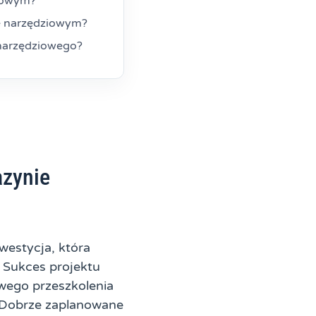
iowym?
e narzędziowym?
 narzędziowego?
azynie
westycja, która
 Sukces projektu
owego przeszkolenia
. Dobrze zaplanowane