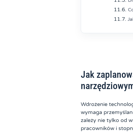
D
Co
Ja
Jak zaplanow
narzędziowy
Wdrożenie technologi
wymaga przemyślaneg
zależy nie tylko od
pracowników i stopn