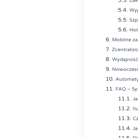
Zak
Wyp
Szp
Hot
Mobilne za
Zcentraliz
Wydajność
Nowoczesny
Automaty
FAQ – Sy
Ja
Il
Cz
Ja