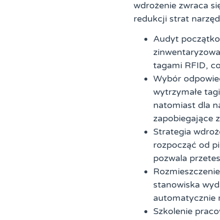
wdrożenie zwraca si
redukcji strat narzęd
Audyt początko
zinwentaryzowan
tagami RFID, c
Wybór odpowied
wytrzymałe tagi
natomiast dla n
zapobiegające 
Strategia wdro
rozpocząć od pi
pozwala przete
Rozmieszczenie
stanowiska wyd
automatycznie 
Szkolenie prac