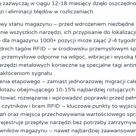
ę zazwyczaj w ciągu 12-18 miesięcy dzięki oszczędn
zi i eliminacji błędów w rozliczeniach.
wy stanu magazynu – przed wdrożeniem niezbędne 
ie wszystkich narzędzi, ich przypisanie do lokalizacj
o dla magazynu 1000+ pozycji może zająć 2-4 tygodn
nich tagów RFID – w środowisku przemysłowym spr
 przemysłowe odporne na wilgoć, wibracje i wysoką
arzędzi metalowych konieczne są specjalne tagi ant
zakłóceniom sygnału
żenia etapowego – zamiast jednorazowej migracji c
lotażu obejmującego 10-15% najbardziej rotujących 
stować rozwiązanie i wprowadzić poprawki przed pe
 czytników i bram RFID – kluczowe punkty to wyjśc
ań oraz miejsca przechowywania wartościowego spr
rejestruje przepływ narzędzi bez potrzeby zatrzymy
owników magazynu – nawet najbardziej zaawansowan