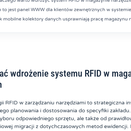
laczego warto wdrożyć system RFID w magazynie narzędz
 to jest panel WWW dla klientów zewnętrznych w systemi
k mobilne kolektory danych usprawniają pracę magazynu
ać wdrożenie systemu RFID w mag
m
i RFID w zarządzaniu narzędziami to strategiczna in
o planowania i dostosowania do specyfiki zakładu.
 wyboru odpowiedniego sprzętu, ale także od prawidł
iowej migracji z dotychczasowych metod ewidencji