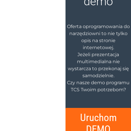
demo
Oferta oprogramowania do
narzędziowni to nie tylko
opis na stronie
internetowej.
Jeżeli prezentacja
multimedialna nie
wystarcza to przekonaj się
samodzielnie.
Czy nasze demo programu
TCS Twoim potrzebom?
Uruchom
DEMO