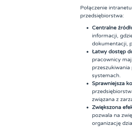
Połączenie intranetu
przedsiębiorstwa:
Centralne źródł
informacji, gdz
dokumentacji, p
Łatwy dostęp d
pracownicy maj
przeszukiwania
systemach.
Sprawniejsza k
przedsiębiorst
związana z zarz
Zwiększona efe
pozwala na zwię
organizację dzi