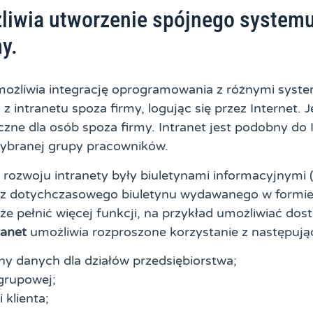
iwia utworzenie spójnego systemu
y.
ożliwia integrację oprogramowania z różnymi syste
z intranetu spoza firmy, logując się przez Internet. 
czne dla osób spoza firmy. Intranet jest podobny do I
wybranej grupy pracowników.
rozwoju intranety były biuletynami informacyjnymi (
z dotychczasowego biuletynu wydawanego w formie
e pełnić więcej funkcji, na przykład umożliwiać dos
ranet
umożliwia rozproszone korzystanie z następuj
y danych dla działów przedsiębiorstwa;
grupowej;
 klienta;