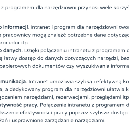
 z programem dla narzędziowni przynosi wiele korzyś
o informacji
. Intranet i program dla narzędziowni two
ie pracownicy mogą znaleźć potrzebne dane dotycząc
rocedur itp.
o danych.
Dzięki połączeniu intranetu z programem d
ą łatwy dostęp do danych dotyczących narzędzi, bez
 papierowych dokumentów czy wyszukiwania informa
omunikacja.
Intranet umożliwia szybką i efektywną 
wa, a dedykowany program dla narzędziowni ułatwia 
ądzaniem narzędziami, rezerwacjami, przeglądami itp
ktywność pracy.
Połączenie intranetu z programem d
kszenie efektywności pracy poprzez szybsze dostęp d
ałań i usprawnione zarządzanie narzędziami.