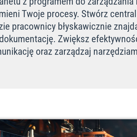
tranetu z programem do zarządzania
mieni Twoje procesy. Stwórz centra
dzie pracownicy błyskawicznie znajd
 dokumentację. Zwiększ efektywność
unikację oraz zarządzaj narzędziami