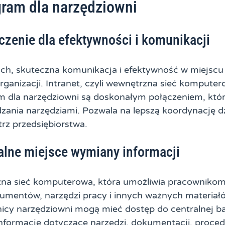
ogram dla narzędziowni
zenie dla efektywności i komunikacji
ach, skuteczna komunikacja i efektywność w miejscu
rganizacji. Intranet, czyli wewnętrzna sieć komputer
 dla narzędziowni są doskonałym połączeniem, któr
dzania narzędziami. Pozwala na lepszą koordynację d
z przedsiębiorstwa.
ralne miejsce wymiany informacji
rzna sieć komputerowa, która umożliwia pracowniko
umentów, narzędzi pracy i innych ważnych materiałó
nicy narzędziowni mogą mieć dostęp do centralnej b
formacje dotyczące narzędzi, dokumentacji, procedu