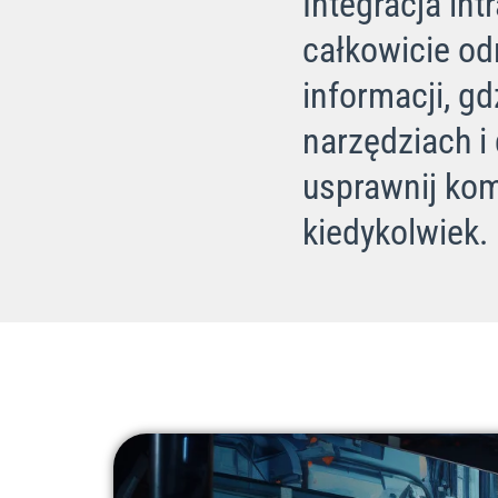
Integracja in
całkowicie od
informacji, g
narzędziach i
usprawnij kom
kiedykolwiek.