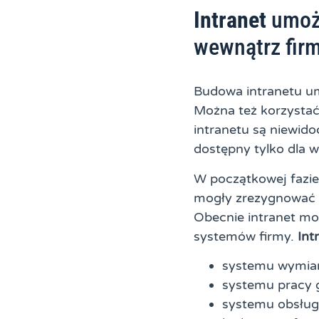
Intranet
umożl
wewnątrz firm
Budowa intranetu um
Można też korzystać 
intranetu są niewido
dostępny tylko dla 
W początkowej fazie 
mogły zrezygnować 
Obecnie intranet moż
systemów firmy.
Int
systemu wymian
systemu pracy 
systemu obsługi