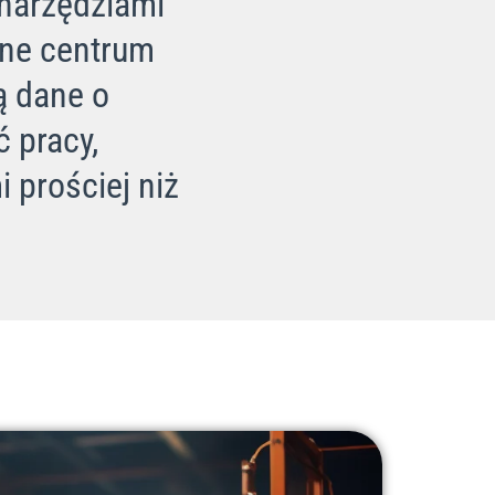
 narzędziami
lne centrum
ą dane o
 pracy,
 prościej niż