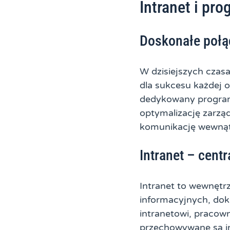
Intranet i pr
Doskonałe połąc
W dzisiejszych czas
dla sukcesu każdej o
dedykowany program
optymalizację zarzą
komunikację wewnątr
Intranet – cent
Intranet to wewnęt
informacyjnych, dok
intranetowi, pracow
przechowywane są in