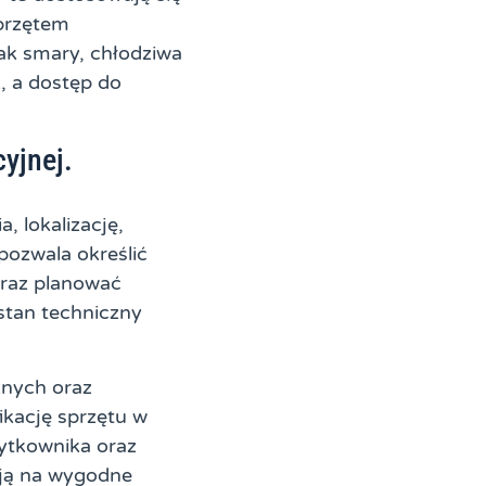
sprzętem
ak smary, chłodziwa
, a dostęp do
yjnej.
, lokalizację,
pozwala określić
oraz planować
stan techniczny
znych oraz
ikację sprzętu w
ytkownika oraz
ają na wygodne