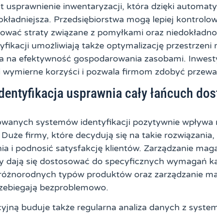
st usprawnienie inwentaryzacji, która dzięki automaty
 dokładniejsza. Przedsiębiorstwa mogą lepiej kontrolo
ować straty związane z pomyłkami oraz niedokładno
yfikacji umożliwiają także optymalizację przestrzen
a na efektywność gospodarowania zasobami. Inwesty
i wymierne korzyści i pozwala firmom zdobyć przew
entyfikacja usprawnia cały łańcuch dos
wanych systemów identyfikacji pozytywnie wpływa 
 Duże firmy, które decydują się na takie rozwiązania
ia i podnosić satysfakcję klientów. Zarządzanie mag
y dają się dostosować do specyficznych wymagań każ
a różnorodnych typów produktów oraz zarządzanie 
ebiegają bezproblemowo.
jną buduje także regularna analiza danych z systemó