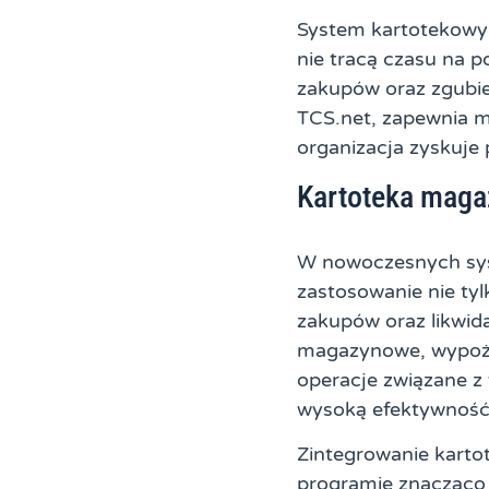
System kartotekowy 
nie tracą czasu na 
zakupów oraz zgubien
TCS.net, zapewnia m
organizacja zyskuje 
Kartoteka maga
W nowoczesnych sys
zastosowanie nie ty
zakupów oraz likwid
magazynowe, wypoży
operacje związane z
wysoką efektywność
Zintegrowanie karto
programie znacząco 