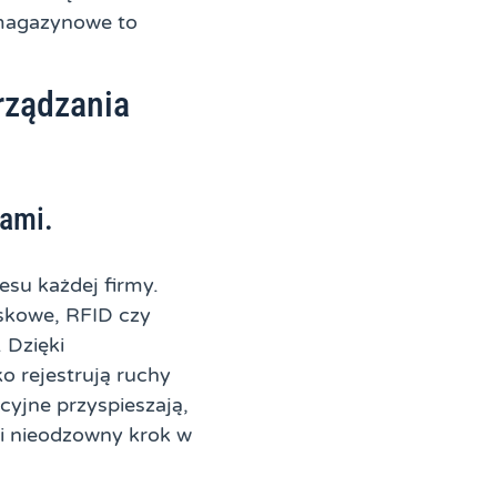
i magazynowe to
rządzania
bami.
su każdej firmy.
eskowe, RFID czy
 Dzięki
o rejestrują ruchy
cyjne przyspieszają,
i nieodzowny krok w