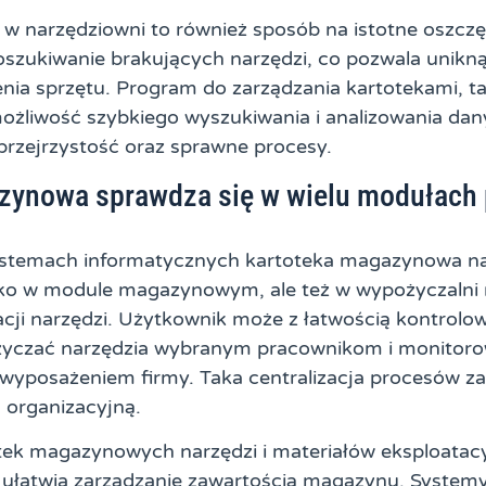
w narzędziowni to również sposób na istotne oszcz
poszukiwanie brakujących narzędzi, co pozwala unikn
ia sprzętu. Program do zarządzania kartotekami, tak
ożliwość szybkiego wyszukiwania i analizowania dany
przejrzystość oraz sprawne procesy.
zynowa sprawdza się w wielu modułach
temach informatycznych kartoteka magazynowa nar
lko w module magazynowym, ale też w wypożyczalni 
acji narzędzi. Użytkownik może z łatwością kontrolo
czać narzędzia wybranym pracownikom i monitoro
 wyposażeniem firmy. Taka centralizacja procesów za
 organizacyjną.
tek magazynowych narzędzi i materiałów eksploata
ułatwia zarządzanie zawartością magazynu. Systemy