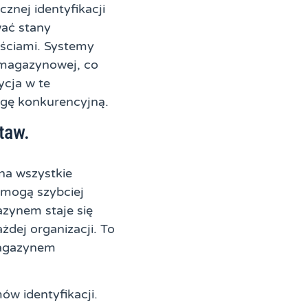
cznej identyfikacji
wać stany
ściami. Systemy
i magazynowej, co
cja w te
agę konkurencyjną.
taw.
na wszystkie
, mogą szybciej
azynem staje się
dej organizacji. To
magazynem
w identyfikacji.