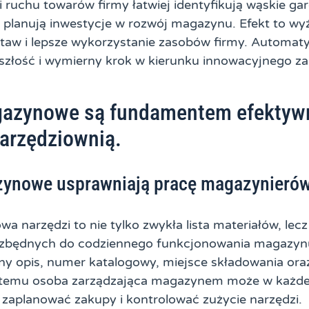
 ruchu towarów firmy łatwiej identyfikują wąskie ga
 planują inwestycje w rozwój magazynu. Efekt to w
taw i lepsze wykorzystanie zasobów firmy. Automaty
yszłość i wymierny krok w kierunku innowacyjnego za
gazynowe są fundamentem efektyw
arzędziownią.
zynowe usprawniają pracę magazynierów
a narzędzi to nie tylko zwykła lista materiałów, le
iezbędnych do codziennego funkcjonowania magazyn
ny opis, numer katalogowy, miejsce składowania oraz
 temu osoba zarządzająca magazynem może w każdej
 zaplanować zakupy i kontrolować zużycie narzędzi.