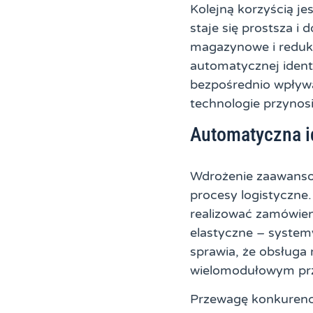
Kolejną korzyścią je
staje się prostsza i
magazynowe i reduk
automatycznej ident
bezpośrednio wpływ
technologie przynos
Automatyczna id
Wdrożenie zaawanso
procesy logistyczne.
realizować zamówien
elastyczne – system
sprawia, że obsług
wielomodułowym prz
Przewagę konkurency