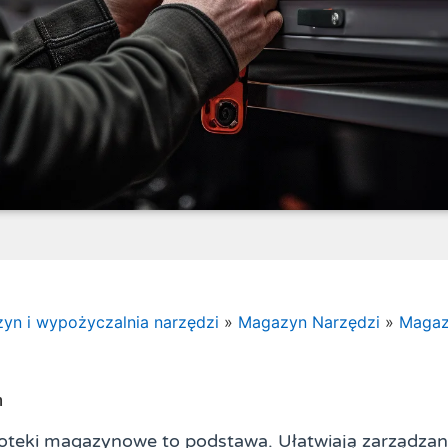
yn i wypożyczalnia narzędzi
»
Magazyn Narzędzi
»
Maga
m
oteki magazynowe to podstawa. Ułatwiają zarządzani