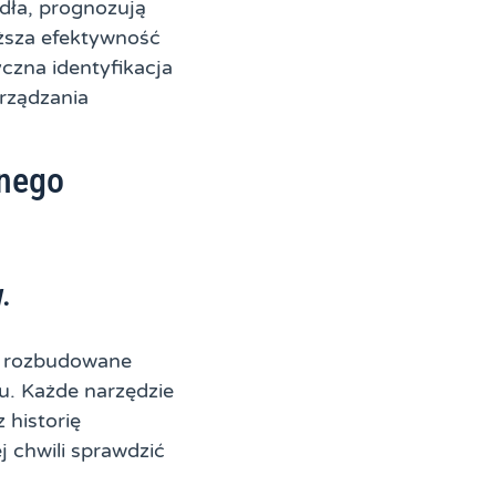
rdła, prognozują
yższa efektywność
czna identyfikacja
rządzania
nego
.
cz rozbudowane
u. Każde narzędzie
 historię
 chwili sprawdzić