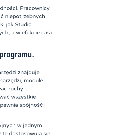
ędności. Pracownicy
ąć niepotrzebnych
i jak Studio
ch, a w efekcie cała
 programu.
zędzi znajduje
narzędzi, module
wać ruchy
wać wszystkie
pewnia spójność i
cyjnych w jednym
 te dostosowują się