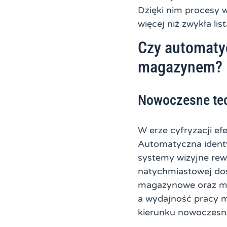
Dzięki nim procesy w
więcej niż zwykła li
Czy automatyc
magazynem?
Nowoczesne tec
W erze cyfryzacji e
Automatyczna identy
systemy wizyjne rewo
natychmiastowej dos
magazynowe oraz min
a wydajność pracy 
kierunku nowoczes