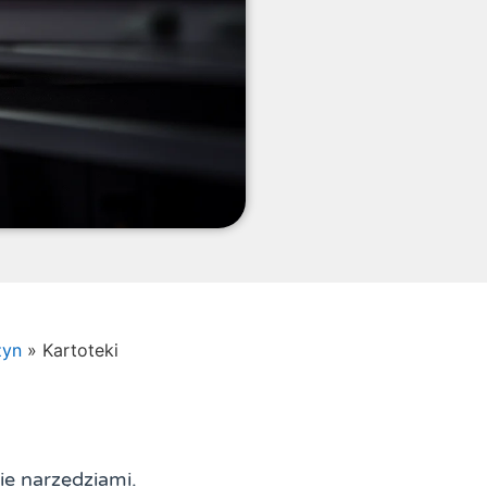
zyn
»
Kartoteki
e narzędziami.