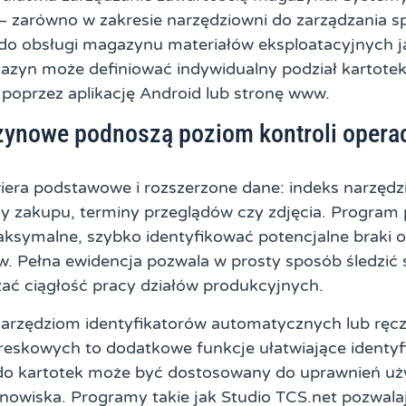
– zarówno w zakresie narzędziowni do zarządzania 
 do obsługi magazynu materiałów eksploatacyjnych j
gazyn może definiować indywidualny podział kartotek
 poprzez aplikację Android lub stronę www.
zynowe podnoszą poziom kontroli operac
era podstawowe i rozszerzone dane: indeks narzędzia
ny zakupu, terminy przeglądów czy zdjęcia. Program 
aksymalne, szybko identyfikować potencjalne braki 
w. Pełna ewidencja pozwala w prosty sposób śledzić 
zać ciągłość pracy działów produkcyjnych.
arzędziom identyfikatorów automatycznych lub ręc
reskowych to dodatkowe funkcje ułatwiające identyf
do kartotek może być dostosowany do uprawnień uż
anowiska. Programy takie jak Studio TCS.net pozwal