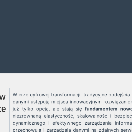
 w
W erze cyfrowej transformacji, tradycyjne podejści
danymi ustępują miejsca innowacyjnym rozwiązanio
ze
już tylko opcją, ale stają się
fundamentem now
niezrównaną elastyczność, skalowalność i bezpie
dynamicznego i efektywnego zarządzania informa
przechowują i zarządzają danymi na zdalnych serwe