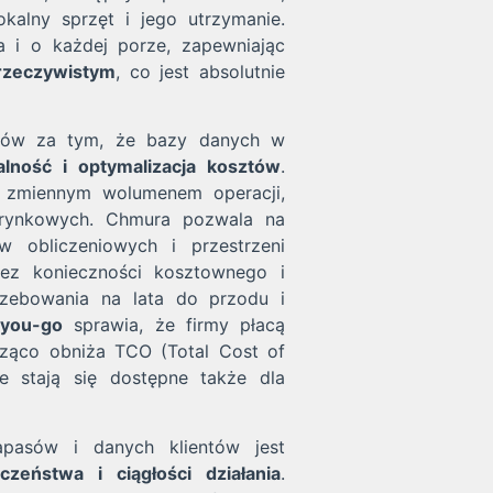
kalny sprzęt i jego utrzymanie.
 i o każdej porze, zapewniając
 rzeczywistym
, co jest absolutnie
ntów za tym, że bazy danych w
lność i optymalizacja kosztów
.
ię zmiennym wolumenem operacji,
 rynkowych. Chmura pozwala na
w obliczeniowych i przestrzeni
ez konieczności kosztownego i
rzebowania na lata do przodu i
-you-go
sprawia, że firmy płacą
cząco obniża TCO (Total Cost of
ie stają się dostępne także dla
pasów i danych klientów jest
czeństwa i ciągłości działania
.