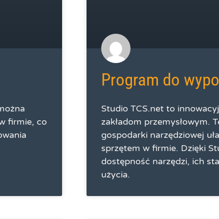
Program do wypoż
 można
Studio TCS.net to innowac
w firmie, co
zakładom przemysłowym. T
kowania
gospodarki narzędziowej uła
sprzętem w firmie. Dzięki S
dostępność narzędzi, ich sta
użycia.