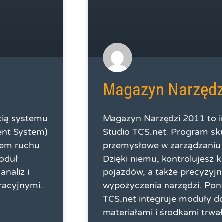
Magazyn Narzędz
cią systemu
Magazyn Narzędzi 2011 to 
nt System)
Studio TCS.net. Program sk
iem ruchu
przemysłowe w zarządzaniu 
oduł
Dzięki niemu, kontrolujesz k
naliz i
pojazdów, a także precyzyjn
racyjnymi.
wypożyczenia narzędzi. Po
TCS.net integruje moduły d
materiałami i środkami trwa