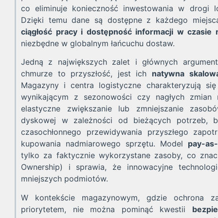
co eliminuje konieczność inwestowania w drogi lo
Dzięki temu dane są dostępne z każdego miejsca
ciągłość pracy i dostępność informacji w czasie
niezbędne w globalnym łańcuchu dostaw.
Jedną z największych zalet i głównych argume
chmurze to przyszłość, jest ich
natywna skalowa
Magazyny i centra logistyczne charakteryzują s
wynikającym z sezonowości czy nagłych zmian
elastyczne zwiększanie lub zmniejszanie zasobó
dyskowej w zależności od bieżących potrzeb, b
czasochłonnego przewidywania przyszłego zapot
kupowania nadmiarowego sprzętu. Model
pay-as
tylko za faktycznie wykorzystane zasoby, co zna
Ownership) i sprawia, że innowacyjne technolog
mniejszych podmiotów.
W kontekście magazynowym, gdzie ochrona za
priorytetem, nie można pominąć kwestii
bezpie