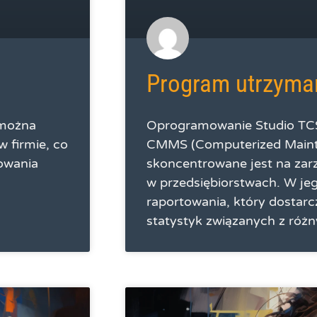
Program utrzyma
 można
Oprogramowanie Studio TCS
w firmie, co
CMMS (Computerized Main
kowania
skoncentrowane jest na za
w przedsiębiorstwach. W je
raportowania, który dostarc
statystyk związanych z róż