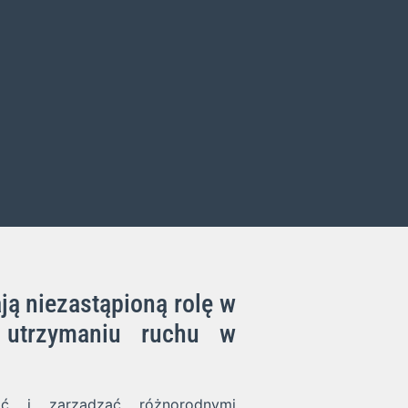
 niezastąpioną rolę w
z utrzymaniu ruchu w
ać i zarządzać różnorodnymi