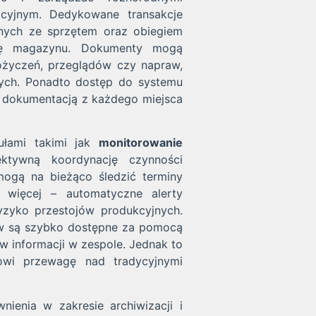
cyjnym. Dedykowane transakcje
anych ze sprzętem oraz obiegiem
acę magazynu. Dokumenty mogą
pożyczeń, przeglądów czy napraw,
nych. Ponadto dostęp do systemu
ą dokumentacją z każdego miejsca
łami takimi jak
monitorowanie
tywną koordynację czynności
mogą na bieżąco śledzić terminy
o więcej – automatyczne alerty
yzyko przestojów produkcyjnych.
ów są szybko dostępne za pomocą
yw informacji w zespole. Jednak to
owi przewagę nad tradycyjnymi
ienia w zakresie archiwizacji i