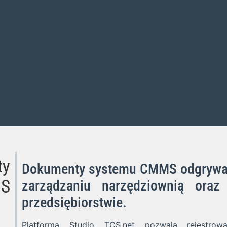
ty
Dokumenty systemu CMMS odgrywają
MS
zarządzaniu narzędziownią ora
przedsiębiorstwie.
Platforma Studio TCS.net pozwala rejestrow