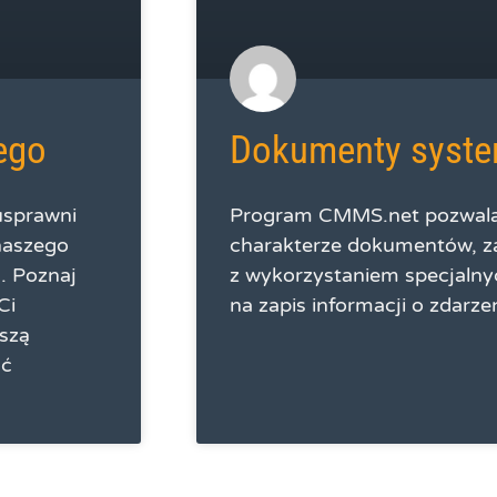
ego
Dokumenty syst
usprawni
Program CMMS.net pozwala 
naszego
charakterze dokumentów, za
. Poznaj
z wykorzystaniem specjalnyc
Ci
na zapis informacji o zdarze
pszą
ść