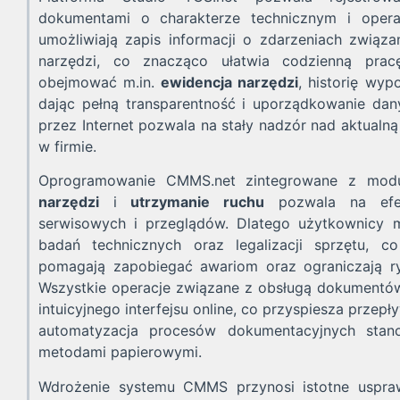
dokumentami o charakterze technicznym i opera
umożliwiają zapis informacji o zdarzeniach związ
narzędzi, co znacząco ułatwia codzienną pr
obejmować m.in.
ewidencja narzędzi
, historię wy
dając pełną transparentność i uporządkowanie da
przez Internet pozwala na stały nadzór nad aktualn
w firmie.
Oprogramowanie CMMS.net zintegrowane z modu
narzędzi
i
utrzymanie ruchu
pozwala na efek
serwisowych i przeglądów. Dlatego użytkownicy 
badań technicznych oraz legalizacji sprzętu, c
pomagają zapobiegać awariom oraz ograniczają r
Wszystkie operacje związane z obsługą dokument
intuicyjnego interfejsu online, co przyspiesza przepł
automatyzacja procesów dokumentacyjnych stan
metodami papierowymi.
Wdrożenie systemu CMMS przynosi istotne usprawn